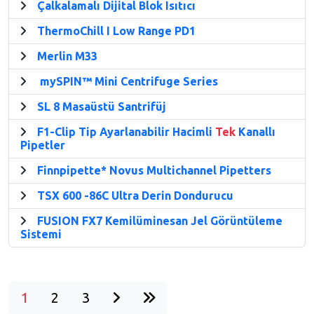
Çalkalamalı Dijital Blok Isıtıcı
ThermoChill I Low Range PD1
Merlin M33
mySPIN™ Mini Centrifuge Series
SL 8 Masaüstü Santrifüj
F1-Clip Tip Ayarlanabilir Hacimli
Tek
Kanallı
Pipetler
Finnpipette* Novus Multichannel Pipetters
TSX 600 -86C Ultra Derin Dondurucu
FUSION FX7 Kemilüminesan Jel Görüntüleme
Sistemi
1
2
3