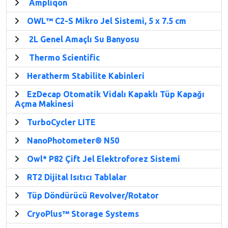
Ampliqon
OWL™ C2-S Mikro Jel Sistemi, 5 x 7.5 cm
2L Genel Amaçlı Su Banyosu
Thermo Scientific
Heratherm Stabilite Kabinleri
EzDecap Otomatik Vidalı Kapaklı Tüp Kapağı
Açma Makinesi
TurboCycler LITE
NanoPhotometer® N50
Owl* P82 Çift Jel Elektroforez Sistemi
RT2 Dijital Isıtıcı Tablalar
Tüp Döndürücü Revolver/Rotator
CryoPlus™ Storage Systems