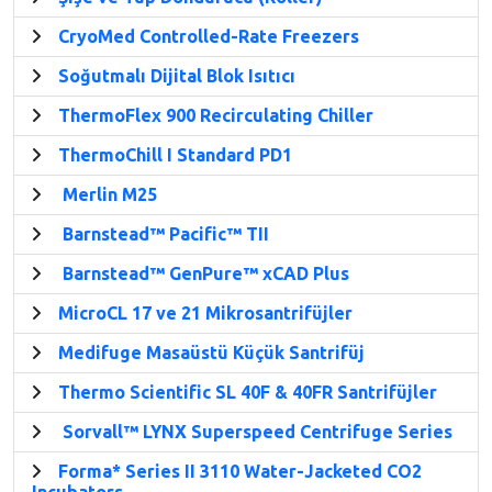
CryoMed Controlled-Rate Freezers
Soğutmalı Dijital Blok Isıtıcı
ThermoFlex 900 Recirculating Chiller
ThermoChill I Standard PD1
Merlin M25
Barnstead™ Pacific™ TII
Barnstead™ GenPure™ xCAD Plus
MicroCL 17 ve 21 Mikrosantrifüjler
Medifuge Masaüstü Küçük Santrifüj
Thermo Scientific SL 40F & 40FR Santrifüjler
Sorvall™ LYNX Superspeed Centrifuge Series
Forma* Series II 3110 Water-Jacketed CO2
Incubators