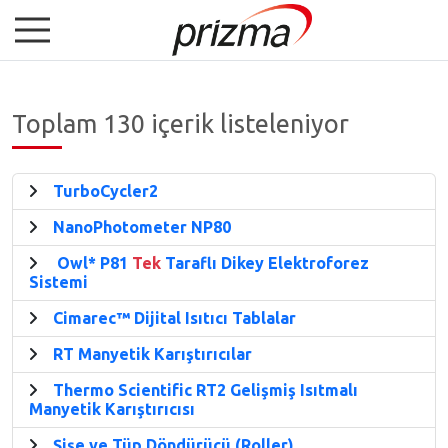
Toplam 130 içerik listeleniyor
TurboCycler2
NanoPhotometer NP80
Owl* P81
Tek
Taraflı Dikey Elektroforez
Sistemi
Cimarec™ Dijital Isıtıcı Tablalar
RT Manyetik Karıştırıcılar
Thermo Scientific RT2 Gelişmiş Isıtmalı
Manyetik Karıştırıcısı
Şişe ve Tüp Döndürücü (Roller)