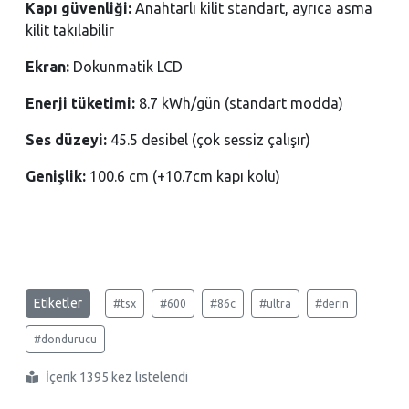
Kapı güvenliği:
Anahtarlı kilit standart, ayrıca asma
kilit takılabilir
Ekran:
Dokunmatik LCD
Enerji tüketimi:
8.7 kWh/gün (standart modda)
Ses düzeyi:
45.5 desibel (çok sessiz çalışır)
Genişlik:
100.6 cm (+10.7cm kapı kolu)
Etiketler
#tsx
#600
#86c
#ultra
#derin
#dondurucu
İçerik 1395 kez listelendi