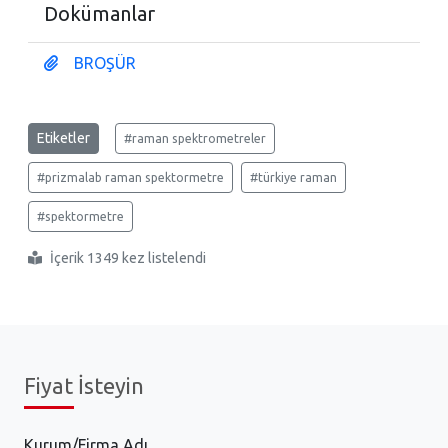
Dokümanlar
BROŞÜR
Etiketler
#raman spektrometreler
#prizmalab raman spektormetre
#türkiye raman
#spektormetre
İçerik 1349 kez listelendi
Fiyat İsteyin
Kurum/Firma Adı